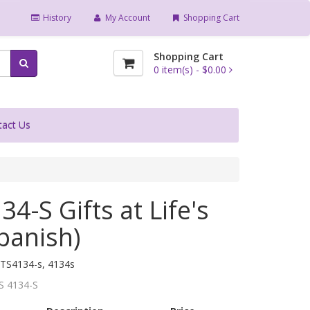
History
My Account
Shopping Cart
Shopping Cart
0
item(s) -
$0.00
tact Us
4-S Gifts at Life's
panish)
TS4134-s, 4134s
S 4134-S