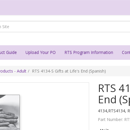
uct Guide
Upload Your PO
RTS Program Information
Con
oducts - Adult
RTS 4134-S Gifts at Life's End (Spanish)
RTS 413
End (S
4134,RTS4134, R
Part Number:
RT